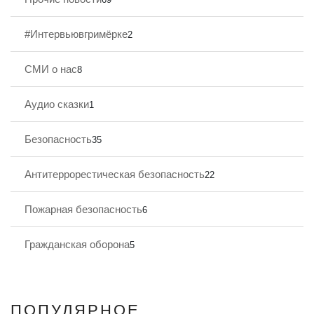
#Интервьювгримёрке
2
СМИ о нас
8
Аудио сказки
1
Безопасность
35
Антитеррорестическая безопасность
22
Пожарная безопасность
6
Гражданская оборона
5
ПОПУЛЯРНОЕ