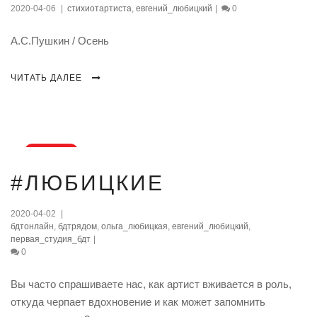
апр., 2020
2020-04-06
|
стихиотартиста
,
евгений_любицкий
|
0
А.С.Пушкин / Осень
ЧИТАТЬ ДАЛЕЕ
02
#ЛЮБИЦКИЕ
апр., 2020
2020-04-02
|
бдтонлайн
,
бдтрядом
,
ольга_любицкая
,
евгений_любицкий
,
первая_студия_бдт
|
0
Вы часто спрашиваете нас, как артист вживается в роль,
откуда черпает вдохновение и как может запомнить