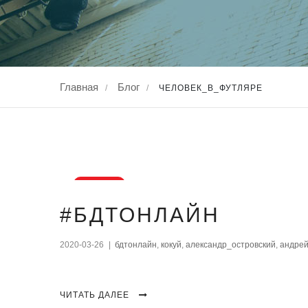
Главная
Блог
/
/
ЧЕЛОВЕК_В_ФУТЛЯРЕ
26
#БДТОНЛАЙН
мар., 2020
2020-03-26
|
бдтонлайн
,
кокуй
,
александр_островский
,
андре
ЧИТАТЬ ДАЛЕЕ