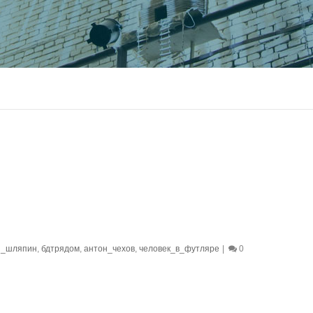
й_шляпин
,
бдтрядом
,
антон_чехов
,
человек_в_футляре
|
0