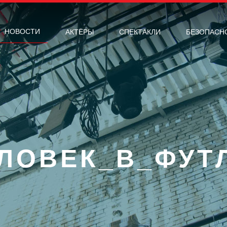
НОВОСТИ
АКТЁРЫ
CПЕКТАКЛИ
БЕЗОПАСН
ЛОВЕК_В_ФУТ