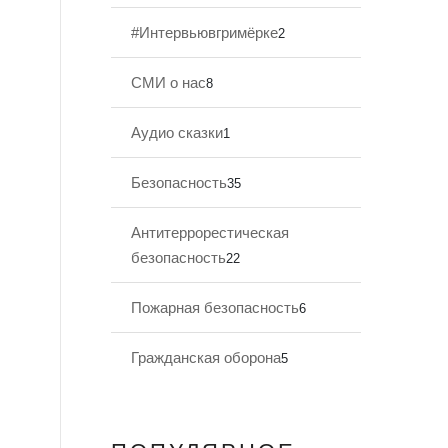
#Интервьювгримёрке
2
СМИ о нас
8
Аудио сказки
1
Безопасность
35
Антитеррорестическая
безопасность
22
Пожарная безопасность
6
Гражданская оборона
5