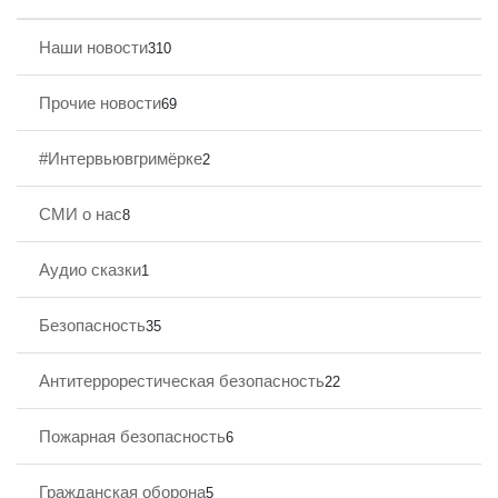
Наши новости
310
Прочие новости
69
#Интервьювгримёрке
2
СМИ о нас
8
Аудио сказки
1
Безопасность
35
Антитеррорестическая безопасность
22
Пожарная безопасность
6
Гражданская оборона
5