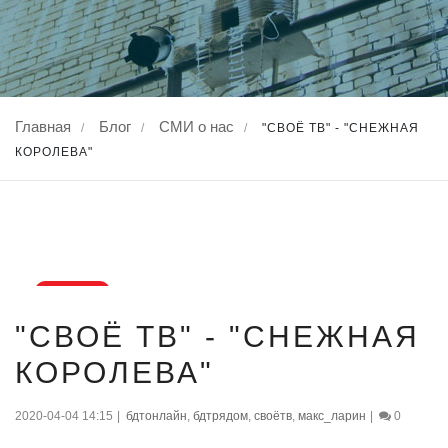
Главная
Блог
СМИ о нас
/
/
/
"СВОЁ ТВ" - "СНЕЖНАЯ
КОРОЛЕВА"
04
"СВОЁ ТВ" - "СНЕЖНАЯ
апр., 2020
КОРОЛЕВА"
2020-04-04 14:15
|
бдтонлайн
,
бдтрядом
,
своётв
,
макс_ларин
|
0