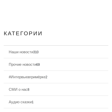
КАТЕГОРИИ
Наши новости
310
Прочие новости
69
#Интервьювгримёрке
2
СМИ о нас
8
Аудио сказки
1