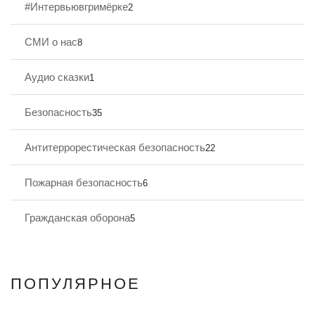
#Интервьювгримёрке
2
СМИ о нас
8
Аудио сказки
1
Безопасность
35
Антитеррорестическая безопасность
22
Пожарная безопасность
6
Гражданская оборона
5
ПОПУЛЯРНОЕ