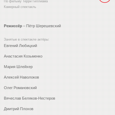
По фильму Терри Гиллиама
Камерный спектакль
Режиссёр
– Пётр Шерешевский
Занятые в спектакле актёры:
Евгений Любицкий
Анастасия Козьменко
Мария Шлейхер
Алексей Наволоков
Олег Романовский
Вячеслав Беляков-Нестеров
Дмитрий Плохов