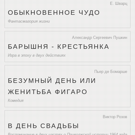
Е. Шварц
ОБЫКНОВЕННОЕ ЧУДО
Фантасмагория жизни
Александр Сергеевич Пушкин
БАРЫШНЯ - КРЕСТЬЯНКА
Игра в эпоху в двух действиях
Пьер де Бомарше
БЕЗУМНЫЙ ДЕНЬ ИЛИ
ЖЕНИТЬБА ФИГАРО
Комедия
Виктор Розов
В ДЕНЬ СВАДЬБЫ
Воспоминание в двух частях о Приволжской истории 1964 года