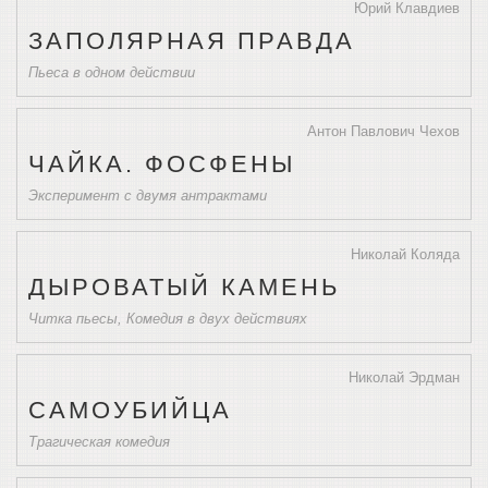
Юрий Клавдиев
ЗАПОЛЯРНАЯ ПРАВДА
Пьеса в одном действии
Антон Павлович Чехов
ЧАЙКА. ФОСФЕНЫ
Эксперимент с двумя антрактами
Николай Коляда
ДЫРОВАТЫЙ КАМЕНЬ
Читка пьесы, Комедия в двух действиях
Николай Эрдман
САМОУБИЙЦА
Трагическая комедия